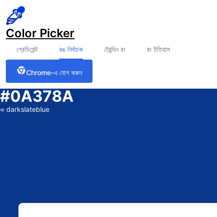
Color Picker
গ্রেডিয়েন্ট
রঙ নির্বাচক
ট্রেন্ডিং রং
রং ইতিহাস
Chrome-এ যোগ করুন
#0A378A
≈
darkslateblue