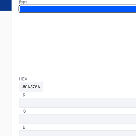
পিকার
HEX
R
G
B