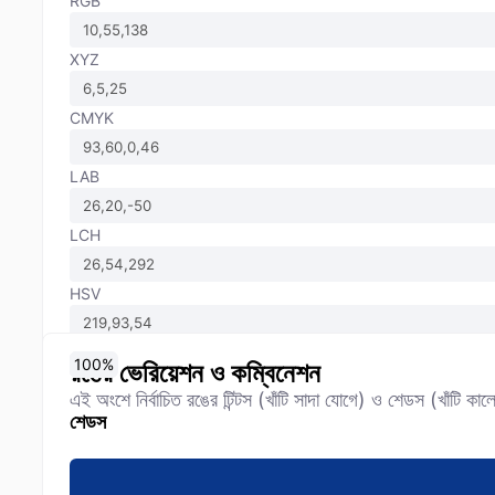
RGB
XYZ
CMYK
LAB
LCH
HSV
0
10
20
30
40
50
60
70
80
90
100
%
%
%
%
%
%
%
%
%
%
%
রঙের ভেরিয়েশন ও কম্বিনেশন
এই অংশে নির্বাচিত রঙের টিন্টস (খাঁটি সাদা যোগে) ও শেডস (খাঁটি 
শেডস