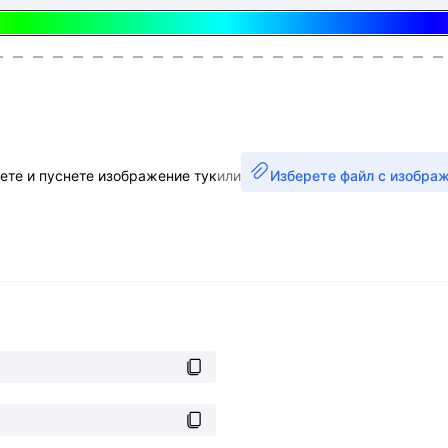
ете и пуснете изображение тук
или
Изберете файл с изобра