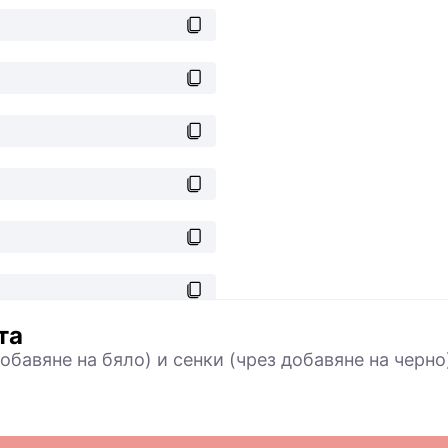
та
обавяне на бяло) и сенки (чрез добавяне на черно