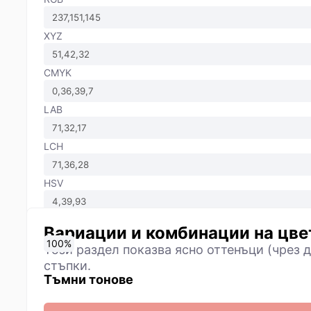
XYZ
CMYK
LAB
LCH
HSV
Вариации и комбинации на цве
0
10
20
30
40
50
60
70
80
90
100
%
%
%
%
%
%
%
%
%
%
%
Този раздел показва ясно оттенъци (чрез д
стъпки.
Тъмни тонове