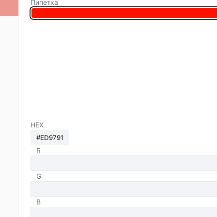
Пипетка
HEX
R
G
B