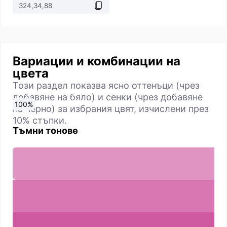
Вариации и комбинации на
цвета
Този раздел показва ясно оттенъци (чрез
добавяне на бяло) и сенки (чрез добавяне
0
10
20
30
40
50
60
70
80
90
100
%
%
%
%
%
%
%
%
%
%
%
на черно) за избрания цвят, изчислени през
10% стъпки.
Тъмни тонове