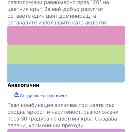
разположени равномерно през 120° на
цветния кръг. За най-добър резултат
оставете един цвят доминиращ, а
останалите използвайте като акценти.
Аналогични
Създаване на градиент
Тази комбинация включва три цвята със
сходна яркост и наситеност, разположени
през 30 градуса на цветния кръг. Създава
плавни, хармонични преходи.