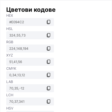
Цветови кодове
HEX
HSL
RGB
XYZ
CMYK
LAB
LCH
HSV