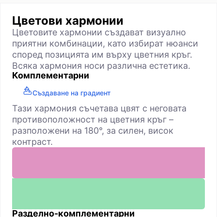
Цветови хармонии
Цветовите хармонии създават визуално
приятни комбинации, като избират нюанси
според позицията им върху цветния кръг.
Всяка хармония носи различна естетика.
Комплементарни
Създаване на градиент
Тази хармония съчетава цвят с неговата
противоположност на цветния кръг –
разположени на 180°, за силен, висок
контраст.
Разделно-комплементарни