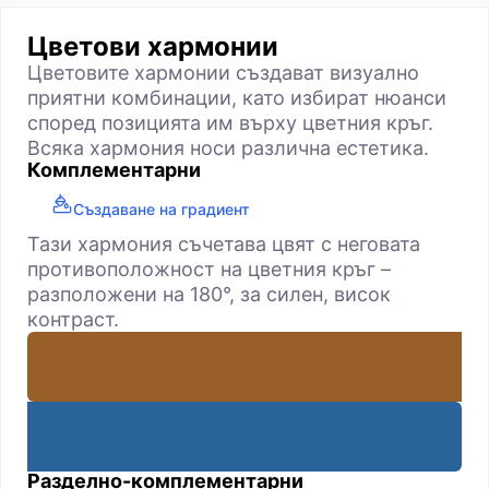
Цветови хармонии
Цветовите хармонии създават визуално
приятни комбинации, като избират нюанси
според позицията им върху цветния кръг.
Всяка хармония носи различна естетика.
Комплементарни
Създаване на градиент
Тази хармония съчетава цвят с неговата
противоположност на цветния кръг –
разположени на 180°, за силен, висок
контраст.
Разделно-комплементарни