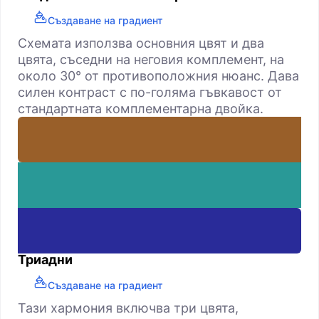
Създаване на градиент
Схемата използва основния цвят и два
цвята, съседни на неговия комплемент, на
около 30° от противоположния нюанс. Дава
силен контраст с по-голяма гъвкавост от
стандартната комплементарна двойка.
Триадни
Създаване на градиент
Тази хармония включва три цвята,