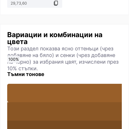
Вариации и комбинации на
цвета
Този раздел показва ясно оттенъци (чрез
добавяне на бяло) и сенки (чрез добавяне
0
10
20
30
40
50
60
70
80
90
100
%
%
%
%
%
%
%
%
%
%
%
на черно) за избрания цвят, изчислени през
10% стъпки.
Тъмни тонове