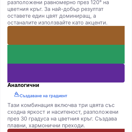
разположени равномерно през 120° на
цветния кръг. За най-добър резултат
оставете един цвят доминиращ, а
останалите използвайте като акценти.
Аналогични
Създаване на градиент
Тази комбинация включва три цвята със
сходна яркост и наситеност, разположени
през 30 градуса на цветния кръг. Създава
плавни, хармонични преходи.