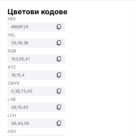
Цветови кодове
HEX
HSL
RGB
XYZ
CMYK
LAB
LCH
HSV