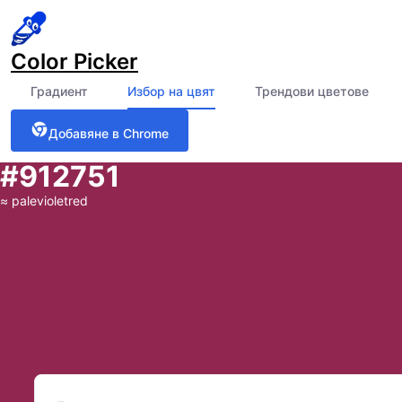
Color Picker
Градиент
Избор на цвят
Трендови цветове
Добавяне в Chrome
#912751
≈
palevioletred