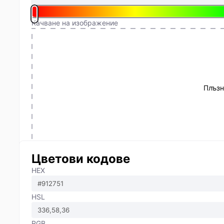
Качване на изображение
Плъзн
Цветови кодове
HEX
HSL
RGB