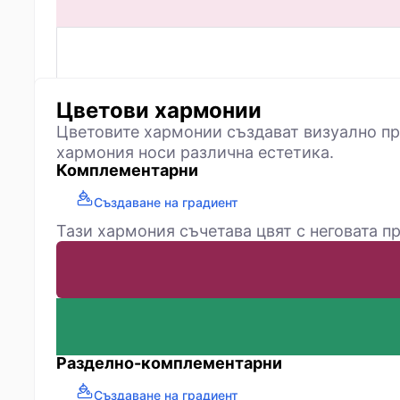
Цветови хармонии
Цветовите хармонии създават визуално пр
хармония носи различна естетика.
Комплементарни
Създаване на градиент
Тази хармония съчетава цвят с неговата пр
Разделно-комплементарни
Създаване на градиент