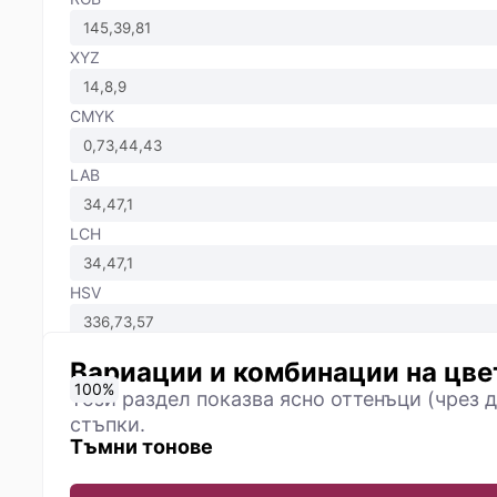
XYZ
CMYK
LAB
LCH
HSV
Вариации и комбинации на цве
0
10
20
30
40
50
60
70
80
90
100
%
%
%
%
%
%
%
%
%
%
%
Този раздел показва ясно оттенъци (чрез д
стъпки.
Тъмни тонове