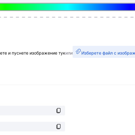
ете и пуснете изображение тук
или
Изберете файл с изобра