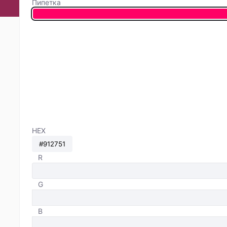
Пипетка
HEX
R
G
B