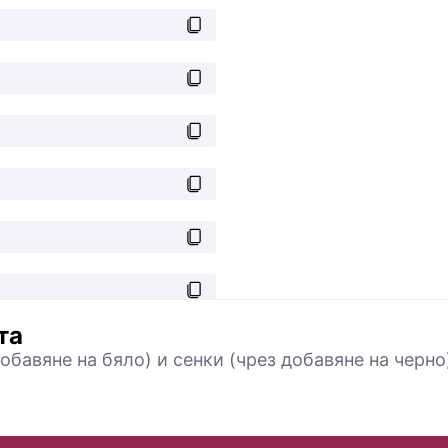
та
обавяне на бяло) и сенки (чрез добавяне на черно