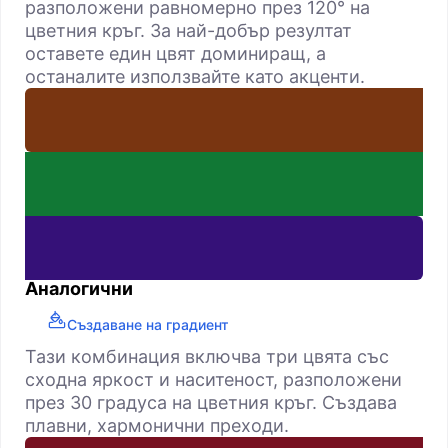
разположени равномерно през 120° на
цветния кръг. За най-добър резултат
оставете един цвят доминиращ, а
останалите използвайте като акценти.
Аналогични
Създаване на градиент
Тази комбинация включва три цвята със
сходна яркост и наситеност, разположени
през 30 градуса на цветния кръг. Създава
плавни, хармонични преходи.