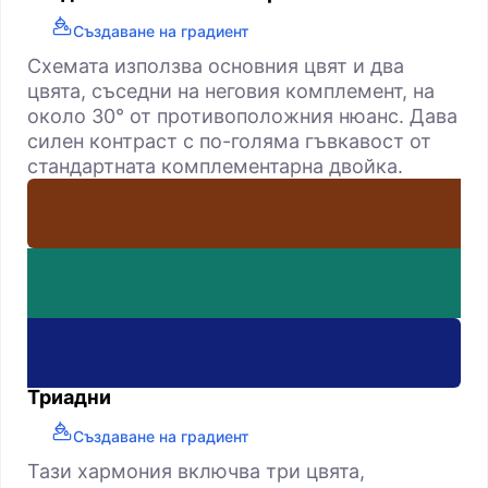
Създаване на градиент
Схемата използва основния цвят и два
цвята, съседни на неговия комплемент, на
около 30° от противоположния нюанс. Дава
силен контраст с по-голяма гъвкавост от
стандартната комплементарна двойка.
Триадни
Създаване на градиент
Тази хармония включва три цвята,