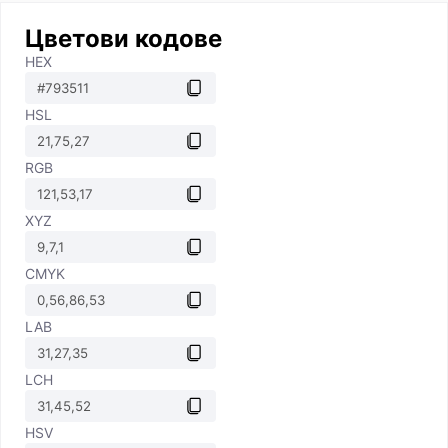
Цветови кодове
HEX
HSL
RGB
XYZ
CMYK
LAB
LCH
HSV