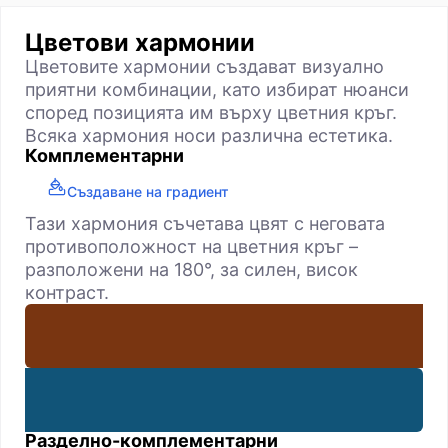
Цветови хармонии
Цветовите хармонии създават визуално
приятни комбинации, като избират нюанси
според позицията им върху цветния кръг.
Всяка хармония носи различна естетика.
Комплементарни
Създаване на градиент
Тази хармония съчетава цвят с неговата
противоположност на цветния кръг –
разположени на 180°, за силен, висок
контраст.
Разделно-комплементарни