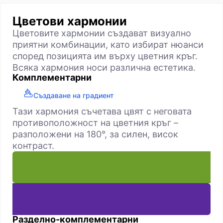
Цветови хармонии
Цветовите хармонии създават визуално
приятни комбинации, като избират нюанси
според позицията им върху цветния кръг.
Всяка хармония носи различна естетика.
Комплементарни
Създаване на градиент
Тази хармония съчетава цвят с неговата
противоположност на цветния кръг –
разположени на 180°, за силен, висок
контраст.
Разделно-комплементарни