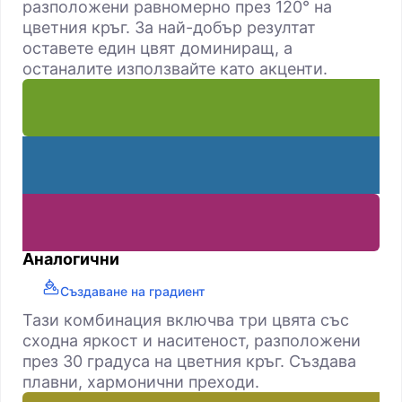
разположени равномерно през 120° на
цветния кръг. За най-добър резултат
оставете един цвят доминиращ, а
останалите използвайте като акценти.
Аналогични
Създаване на градиент
Тази комбинация включва три цвята със
сходна яркост и наситеност, разположени
през 30 градуса на цветния кръг. Създава
плавни, хармонични преходи.