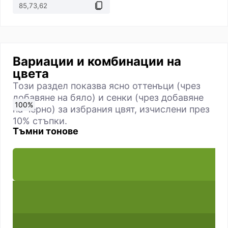
Вариации и комбинации на
цвета
Този раздел показва ясно оттенъци (чрез
добавяне на бяло) и сенки (чрез добавяне
0
10
20
30
40
50
60
70
80
90
100
%
%
%
%
%
%
%
%
%
%
%
на черно) за избрания цвят, изчислени през
10% стъпки.
Тъмни тонове