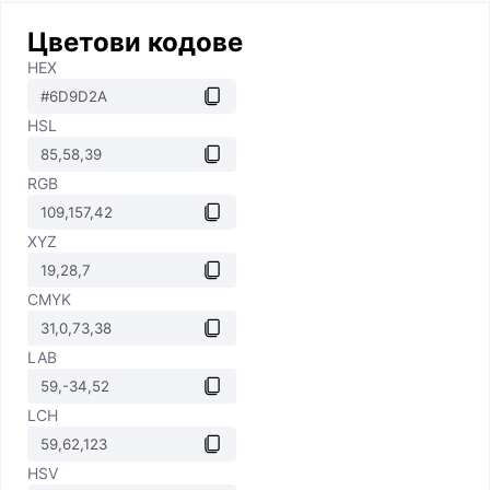
Цветови кодове
HEX
HSL
RGB
XYZ
CMYK
LAB
LCH
HSV