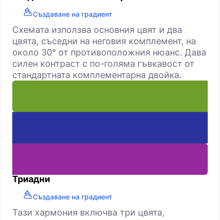
Създаване на градиент
Схемата използва основния цвят и два
цвята, съседни на неговия комплемент, на
около 30° от противоположния нюанс. Дава
силен контраст с по-голяма гъвкавост от
стандартната комплементарна двойка.
Триадни
Създаване на градиент
Тази хармония включва три цвята,