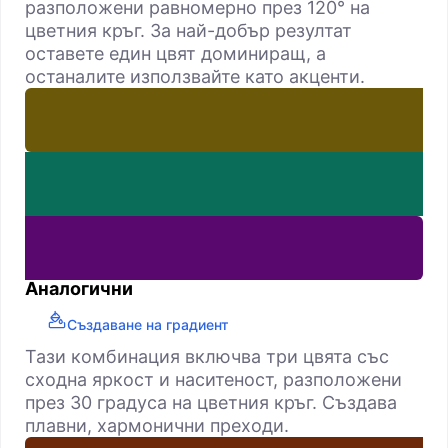
разположени равномерно през 120° на
цветния кръг. За най-добър резултат
оставете един цвят доминиращ, а
останалите използвайте като акценти.
Аналогични
Създаване на градиент
Тази комбинация включва три цвята със
сходна яркост и наситеност, разположени
през 30 градуса на цветния кръг. Създава
плавни, хармонични преходи.