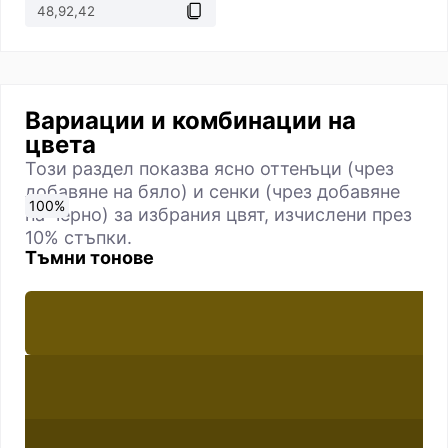
Вариации и комбинации на
цвета
Този раздел показва ясно оттенъци (чрез
добавяне на бяло) и сенки (чрез добавяне
0
10
20
30
40
50
60
70
80
90
100
%
%
%
%
%
%
%
%
%
%
%
на черно) за избрания цвят, изчислени през
10% стъпки.
Тъмни тонове