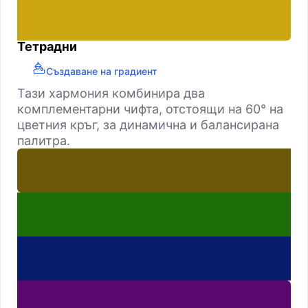
Тетрадни
Създаване на градиент
Тази хармония комбинира два
комплементарни чифта, отстоящи на 60° на
цветния кръг, за динамична и балансирана
палитра.