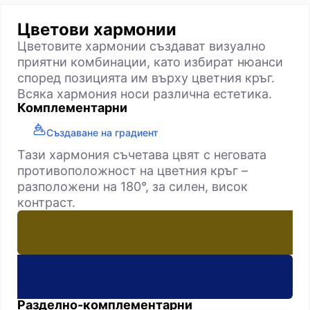
Цветови хармонии
Цветовите хармонии създават визуално
приятни комбинации, като избират нюанси
според позицията им върху цветния кръг.
Всяка хармония носи различна естетика.
Комплементарни
Създаване на градиент
Тази хармония съчетава цвят с неговата
противоположност на цветния кръг –
разположени на 180°, за силен, висок
контраст.
Разделно-комплементарни