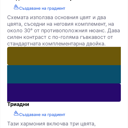
Създаване на градиент
Схемата използва основния цвят и два
цвята, съседни на неговия комплемент, на
около 30° от противоположния нюанс. Дава
силен контраст с по-голяма гъвкавост от
стандартната комплементарна двойка.
Триадни
Създаване на градиент
Тази хармония включва три цвята,