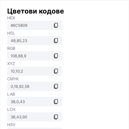
Цветови кодове
HEX
HSL
RGB
XYZ
CMYK
LAB
LCH
HSV