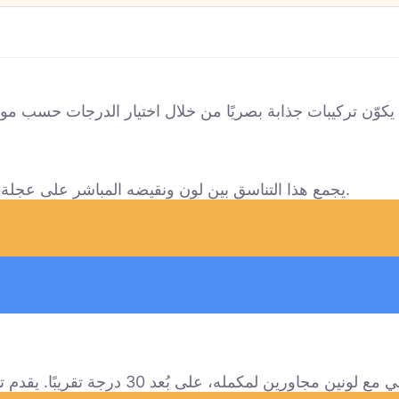
يجمع هذا التناسق بين لون ونقيضه المباشر على عجلة الألوان (180 درجة)، مما يخلق تأثيرًا قويًا عالي التباين.