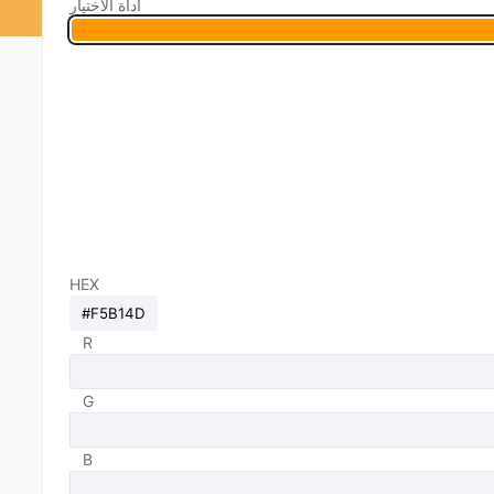
أداة الاختيار
HEX
R
G
B