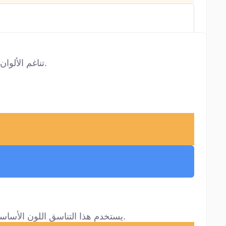
تناغم الألوان يكوّن تركيبات جذابة بصريًا من خلال اختيار الدرجات حسب مواقعها على عجلة الألوان. كل تناسق ينقل طابعًا مختلفًا.
يستخدم هذا التناسق اللون الأساسي مع لونين مجاورين لمكمله، على بُعد 30 درجة تقريبًا. يقدم تباينًا جريئًا مع مرونة أكبر من التناسق المكمل التقليدي.