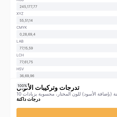
XYZ
CMYK
LAB
LCH
HSV
0
10
20
30
40
50
60
70
80
90
100
%
%
%
%
%
%
%
%
%
%
%
تدرجات وتركيبات الألوان
درجات داكنة