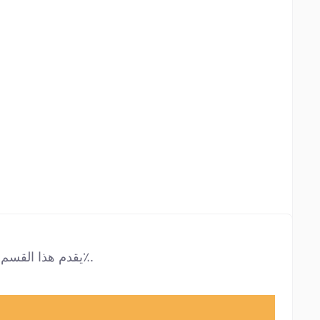
يقدم هذا القسم تمثيلًا واضحًا للدرجات الفاتحة (بإضافة الأبيض) والدرجات الداكنة (بإضافة الأسود) للون المختار، محسوبة بزيادات 10٪.