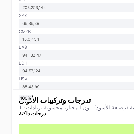
XYZ
CMYK
LAB
LCH
HSV
0
10
20
30
40
50
60
70
80
90
100
%
%
%
%
%
%
%
%
%
%
%
تدرجات وتركيبات الألوان
درجات داكنة