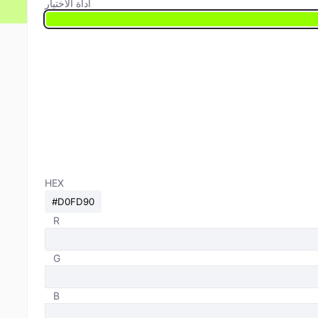
أداة الاختيار
HEX
R
G
B