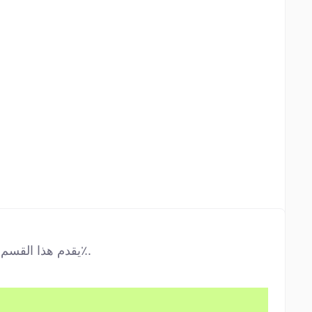
يقدم هذا القسم تمثيلًا واضحًا للدرجات الفاتحة (بإضافة الأبيض) والدرجات الداكنة (بإضافة الأسود) للون المختار، محسوبة بزيادات 10٪.