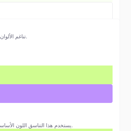
تناغم الألوان يكوّن تركيبات جذابة بصريًا من خلال اختيار الدرجات حسب مواقعها على عجلة الألوان. كل تناسق ينقل طابعًا مختلفًا.
يستخدم هذا التناسق اللون الأساسي مع لونين مجاورين لمكمله، على بُعد 30 درجة تقريبًا. يقدم تباينًا جريئًا مع مرونة أكبر من التناسق المكمل التقليدي.