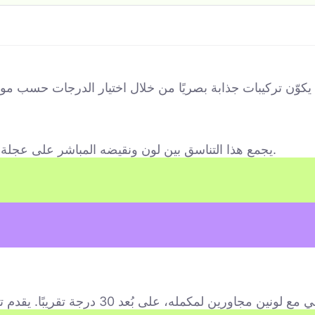
يجمع هذا التناسق بين لون ونقيضه المباشر على عجلة الألوان (180 درجة)، مما يخلق تأثيرًا قويًا عالي التباين.