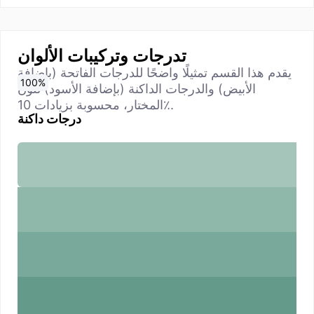
تدرجات وتركيبات الألوان
يقدم هذا القسم تمثيلًا واضحًا للدرجات الفاتحة (بإضافة
0
10
20
30
40
50
60
70
80
90
100
%
%
%
%
%
%
%
%
%
%
%
الأبيض) والدرجات الداكنة (بإضافة الأسود) للون
المختار، محسوبة بزيادات 10٪.
درجات داكنة