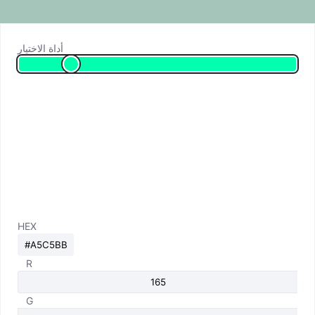
أداة الاختيار
HEX
R
G