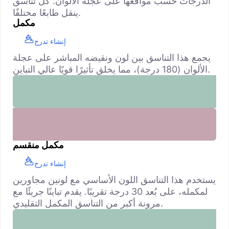
الدرجات حسب مواقعها على عجلة الألوان. كل تناسق
ينقل طابعًا مختلفًا.
مكمل
إنشاء تدرج
يجمع هذا التناسق بين لون ونقيضه المباشر على عجلة
الألوان (180 درجة)، مما يخلق تأثيرًا قويًا عالي التباين.
مكمل منقسم
إنشاء تدرج
يستخدم هذا التناسق اللون الأساسي مع لونين مجاورين
لمكمله، على بُعد 30 درجة تقريبًا. يقدم تباينًا جريئًا مع
مرونة أكبر من التناسق المكمل التقليدي.