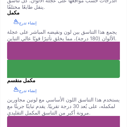
الدرجات حسب مواقعها على عجلة الألوان. كل تناسق
ينقل طابعًا مختلفًا.
مكمل
إنشاء تدرج
يجمع هذا التناسق بين لون ونقيضه المباشر على عجلة
الألوان (180 درجة)، مما يخلق تأثيرًا قويًا عالي التباين.
مكمل منقسم
إنشاء تدرج
يستخدم هذا التناسق اللون الأساسي مع لونين مجاورين
لمكمله، على بُعد 30 درجة تقريبًا. يقدم تباينًا جريئًا مع
مرونة أكبر من التناسق المكمل التقليدي.