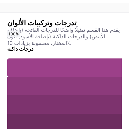
تدرجات وتركيبات الألوان
يقدم هذا القسم تمثيلًا واضحًا للدرجات الفاتحة (بإضافة
0
10
20
30
40
50
60
70
80
90
100
%
%
%
%
%
%
%
%
%
%
%
الأبيض) والدرجات الداكنة (بإضافة الأسود) للون
المختار، محسوبة بزيادات 10٪.
درجات داكنة