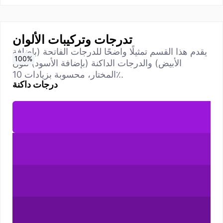
تدرجات وتركيبات الألوان
يقدم هذا القسم تمثيلًا واضحًا للدرجات الفاتحة (بإضافة
0
10
20
30
40
50
60
70
80
90
100
%
%
%
%
%
%
%
%
%
%
%
الأبيض) والدرجات الداكنة (بإضافة الأسود) للون
المختار، محسوبة بزيادات 10٪.
درجات داكنة