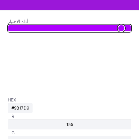
أداة الاختيار
HEX
R
G