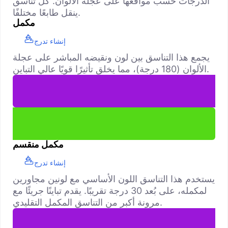
الدرجات حسب مواقعها على عجلة الألوان. كل تناسق
ينقل طابعًا مختلفًا.
مكمل
إنشاء تدرج
يجمع هذا التناسق بين لون ونقيضه المباشر على عجلة
الألوان (180 درجة)، مما يخلق تأثيرًا قويًا عالي التباين.
مكمل منقسم
إنشاء تدرج
يستخدم هذا التناسق اللون الأساسي مع لونين مجاورين
لمكمله، على بُعد 30 درجة تقريبًا. يقدم تباينًا جريئًا مع
مرونة أكبر من التناسق المكمل التقليدي.