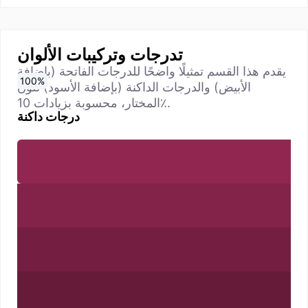
تدرجات وتركيبات الألوان
يقدم هذا القسم تمثيلًا واضحًا للدرجات الفاتحة (بإضافة
0
10
20
30
40
50
60
70
80
90
100
%
%
%
%
%
%
%
%
%
%
%
الأبيض) والدرجات الداكنة (بإضافة الأسود) للون
المختار، محسوبة بزيادات 10٪.
درجات داكنة