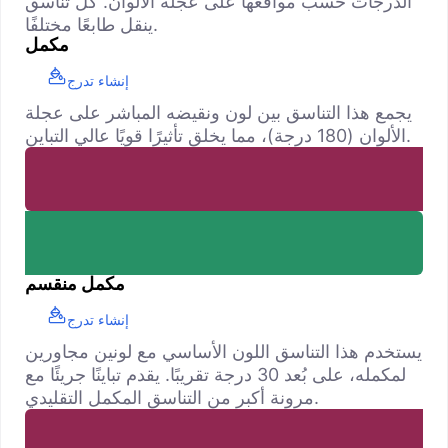
الدرجات حسب مواقعها على عجلة الألوان. كل تناسق
ينقل طابعًا مختلفًا.
مكمل
إنشاء تدرج
يجمع هذا التناسق بين لون ونقيضه المباشر على عجلة
الألوان (180 درجة)، مما يخلق تأثيرًا قويًا عالي التباين.
مكمل منقسم
إنشاء تدرج
يستخدم هذا التناسق اللون الأساسي مع لونين مجاورين
لمكمله، على بُعد 30 درجة تقريبًا. يقدم تباينًا جريئًا مع
مرونة أكبر من التناسق المكمل التقليدي.