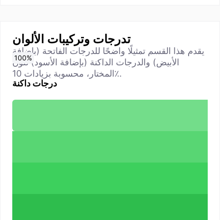
تدرجات وتركيبات الألوان
يقدم هذا القسم تمثيلًا واضحًا للدرجات الفاتحة (بإضافة
0
10
20
30
40
50
60
70
80
90
100
%
%
%
%
%
%
%
%
%
%
%
الأبيض) والدرجات الداكنة (بإضافة الأسود) للون
المختار، محسوبة بزيادات 10٪.
درجات داكنة