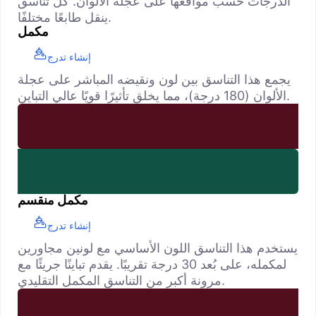
الدرجات حسب مواقعها على عجلة الألوان. كل تناسق
ينقل طابعًا مختلفًا.
مكمل
إنشاء تدرج
يجمع هذا التناسق بين لون ونقيضه المباشر على عجلة
الألوان (180 درجة)، مما يخلق تأثيرًا قويًا عالي التباين.
مكمل منقسم
إنشاء تدرج
يستخدم هذا التناسق اللون الأساسي مع لونين مجاورين
لمكمله، على بُعد 30 درجة تقريبًا. يقدم تباينًا جريئًا مع
مرونة أكبر من التناسق المكمل التقليدي.