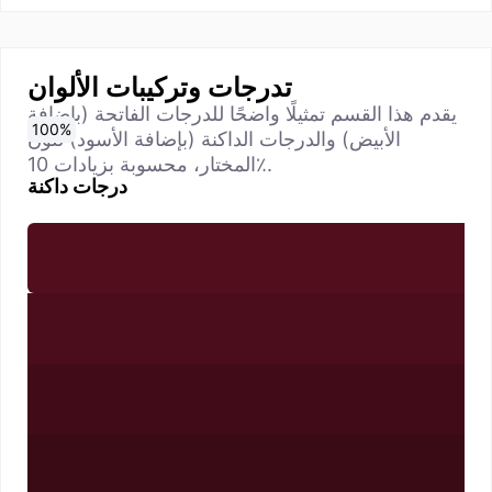
تدرجات وتركيبات الألوان
يقدم هذا القسم تمثيلًا واضحًا للدرجات الفاتحة (بإضافة
0
10
20
30
40
50
60
70
80
90
100
%
%
%
%
%
%
%
%
%
%
%
الأبيض) والدرجات الداكنة (بإضافة الأسود) للون
المختار، محسوبة بزيادات 10٪.
درجات داكنة