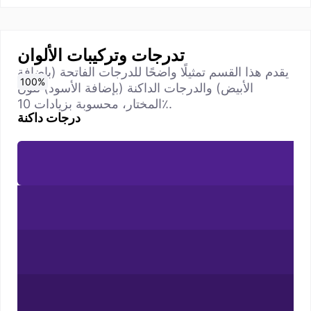
تدرجات وتركيبات الألوان
يقدم هذا القسم تمثيلًا واضحًا للدرجات الفاتحة (بإضافة
0
10
20
30
40
50
60
70
80
90
100
%
%
%
%
%
%
%
%
%
%
%
الأبيض) والدرجات الداكنة (بإضافة الأسود) للون
المختار، محسوبة بزيادات 10٪.
درجات داكنة