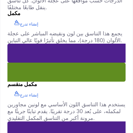
الدرجات حسب مواقعها على عجلة الألوان. كل تناسق
ينقل طابعًا مختلفًا.
مكمل
إنشاء تدرج
يجمع هذا التناسق بين لون ونقيضه المباشر على عجلة
الألوان (180 درجة)، مما يخلق تأثيرًا قويًا عالي التباين.
مكمل منقسم
إنشاء تدرج
يستخدم هذا التناسق اللون الأساسي مع لونين مجاورين
لمكمله، على بُعد 30 درجة تقريبًا. يقدم تباينًا جريئًا مع
مرونة أكبر من التناسق المكمل التقليدي.