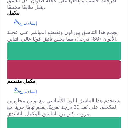
الدرجات حسب مواقعها على عجلة الألوان. كل تناسق
ينقل طابعًا مختلفًا.
مكمل
إنشاء تدرج
يجمع هذا التناسق بين لون ونقيضه المباشر على عجلة
الألوان (180 درجة)، مما يخلق تأثيرًا قويًا عالي التباين.
مكمل منقسم
إنشاء تدرج
يستخدم هذا التناسق اللون الأساسي مع لونين مجاورين
لمكمله، على بُعد 30 درجة تقريبًا. يقدم تباينًا جريئًا مع
مرونة أكبر من التناسق المكمل التقليدي.