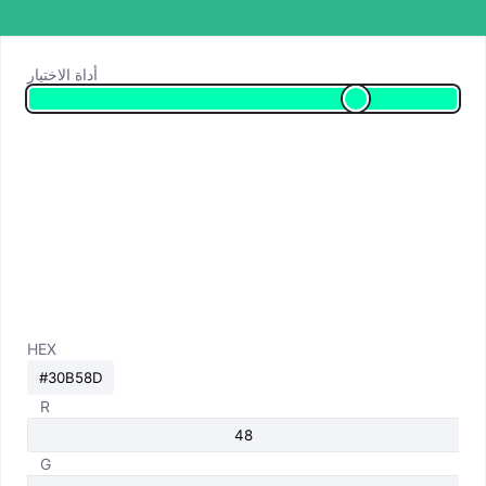
أداة الاختيار
HEX
R
G