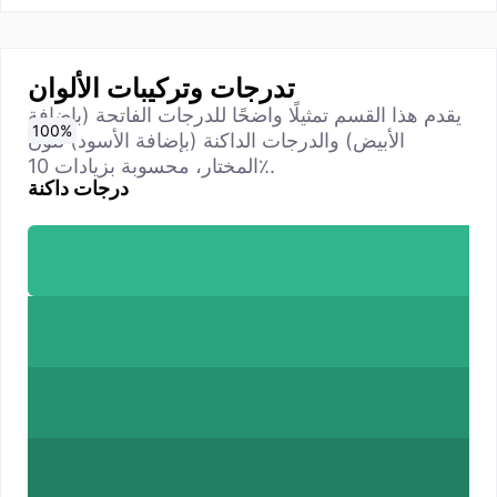
تدرجات وتركيبات الألوان
يقدم هذا القسم تمثيلًا واضحًا للدرجات الفاتحة (بإضافة
0
10
20
30
40
50
60
70
80
90
100
%
%
%
%
%
%
%
%
%
%
%
الأبيض) والدرجات الداكنة (بإضافة الأسود) للون
المختار، محسوبة بزيادات 10٪.
درجات داكنة