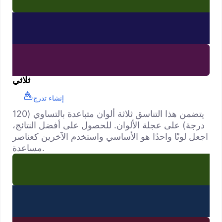
ثلاثي
إنشاء تدرج
يتضمن هذا التناسق ثلاثة ألوان متباعدة بالتساوي (120
درجة) على عجلة الألوان. للحصول على أفضل النتائج،
اجعل لونًا واحدًا هو الأساسي واستخدم الآخرين كعناصر
مساعدة.