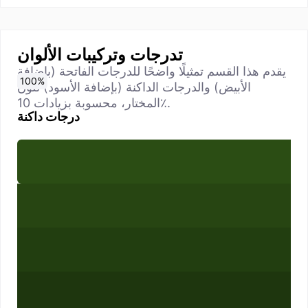
تدرجات وتركيبات الألوان
يقدم هذا القسم تمثيلًا واضحًا للدرجات الفاتحة (بإضافة
0
10
20
30
40
50
60
70
80
90
100
%
%
%
%
%
%
%
%
%
%
%
الأبيض) والدرجات الداكنة (بإضافة الأسود) للون
المختار، محسوبة بزيادات 10٪.
درجات داكنة