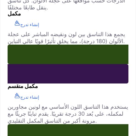
الدرجات حسب مواقعها على عجلة الألوان. كل تناسق
ينقل طابعًا مختلفًا.
مكمل
إنشاء تدرج
يجمع هذا التناسق بين لون ونقيضه المباشر على عجلة
الألوان (180 درجة)، مما يخلق تأثيرًا قويًا عالي التباين.
مكمل منقسم
إنشاء تدرج
يستخدم هذا التناسق اللون الأساسي مع لونين مجاورين
لمكمله، على بُعد 30 درجة تقريبًا. يقدم تباينًا جريئًا مع
مرونة أكبر من التناسق المكمل التقليدي.