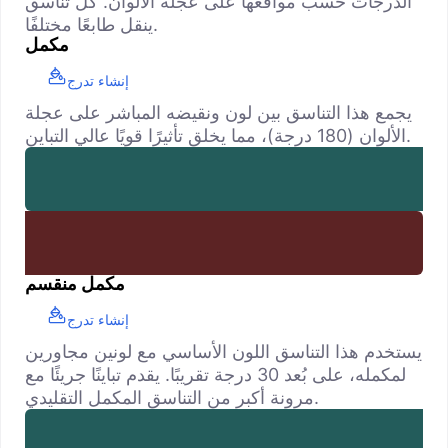
الدرجات حسب مواقعها على عجلة الألوان. كل تناسق
ينقل طابعًا مختلفًا.
مكمل
إنشاء تدرج
يجمع هذا التناسق بين لون ونقيضه المباشر على عجلة
الألوان (180 درجة)، مما يخلق تأثيرًا قويًا عالي التباين.
مكمل منقسم
إنشاء تدرج
يستخدم هذا التناسق اللون الأساسي مع لونين مجاورين
لمكمله، على بُعد 30 درجة تقريبًا. يقدم تباينًا جريئًا مع
مرونة أكبر من التناسق المكمل التقليدي.