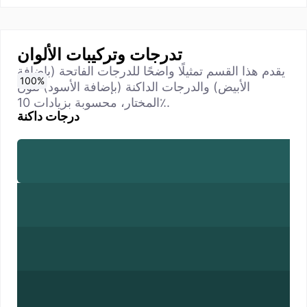
تدرجات وتركيبات الألوان
يقدم هذا القسم تمثيلًا واضحًا للدرجات الفاتحة (بإضافة
0
10
20
30
40
50
60
70
80
90
100
%
%
%
%
%
%
%
%
%
%
%
الأبيض) والدرجات الداكنة (بإضافة الأسود) للون
المختار، محسوبة بزيادات 10٪.
درجات داكنة