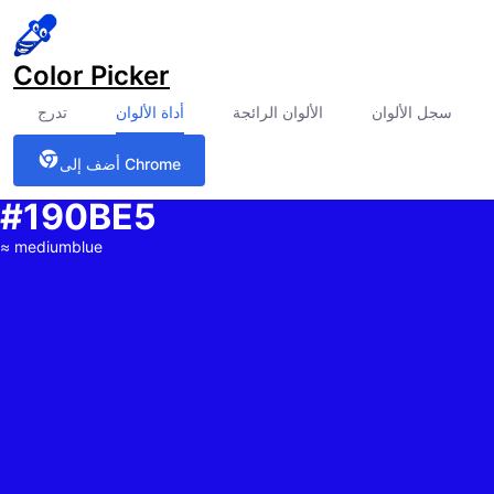
Color Picker
سجل الألوان
الألوان الرائجة
أداة الألوان
تدرج
أضف إلى Chrome
#190BE5
≈
mediumblue