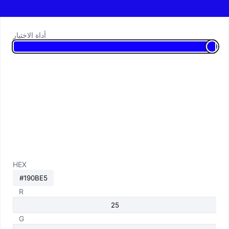
أداة الاختيار
HEX
R
G