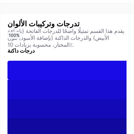
تدرجات وتركيبات الألوان
يقدم هذا القسم تمثيلًا واضحًا للدرجات الفاتحة (بإضافة
0
10
20
30
40
50
60
70
80
90
100
%
%
%
%
%
%
%
%
%
%
%
الأبيض) والدرجات الداكنة (بإضافة الأسود) للون
المختار، محسوبة بزيادات 10٪.
درجات داكنة