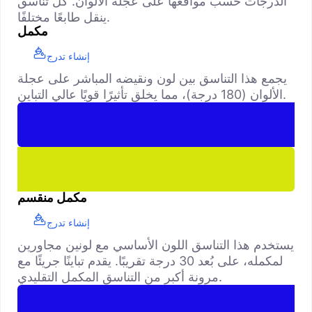
الدرجات حسب مواقعها على عجلة الألوان. كل تناسق
ينقل طابعًا مختلفًا.
مكمل
إنشاء تدرج
يجمع هذا التناسق بين لون ونقيضه المباشر على عجلة
الألوان (180 درجة)، مما يخلق تأثيرًا قويًا عالي التباين.
مكمل منقسم
إنشاء تدرج
يستخدم هذا التناسق اللون الأساسي مع لونين مجاورين
لمكمله، على بُعد 30 درجة تقريبًا. يقدم تباينًا جريئًا مع
مرونة أكبر من التناسق المكمل التقليدي.