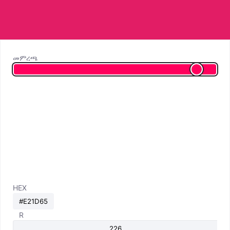
መምረጫ
HEX
R