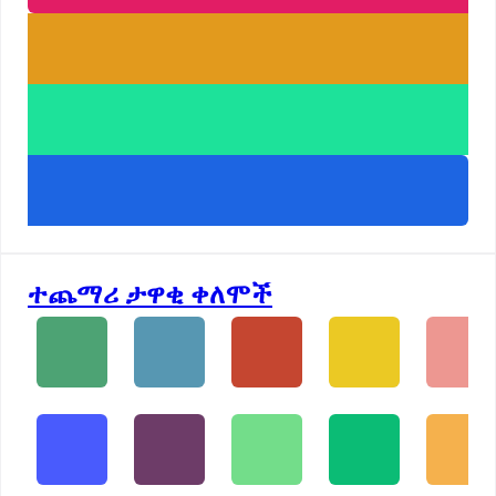
ተጨማሪ ታዋቂ ቀለሞች