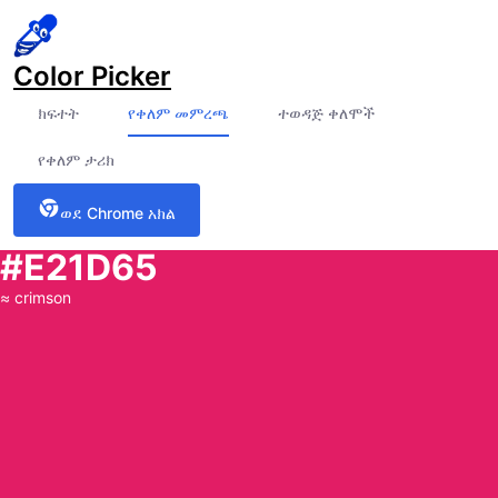
Color Picker
ክፍተት
የቀለም መምረጫ
ተወዳጅ ቀለሞች
የቀለም ታሪክ
ወደ Chrome አክል
#E21D65
≈
crimson