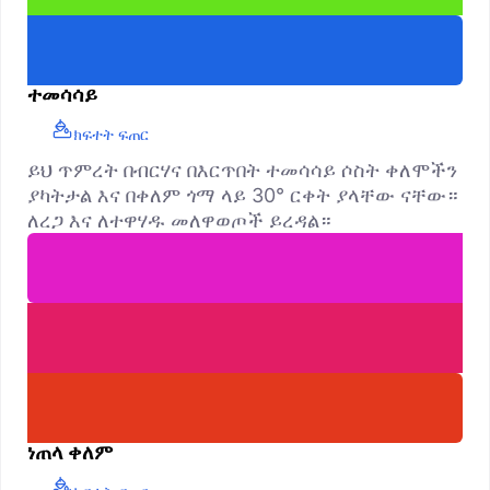
ተመሳሳይ
ክፍተት ፍጠር
ይህ ጥምረት በብርሃና በእርጥበት ተመሳሳይ ሶስት ቀለሞችን
ያካትታል እና በቀለም ጎማ ላይ 30° ርቀት ያላቸው ናቸው።
ለረጋ እና ለተዋሃዱ መለዋወጦች ይረዳል።
ነጠላ ቀለም