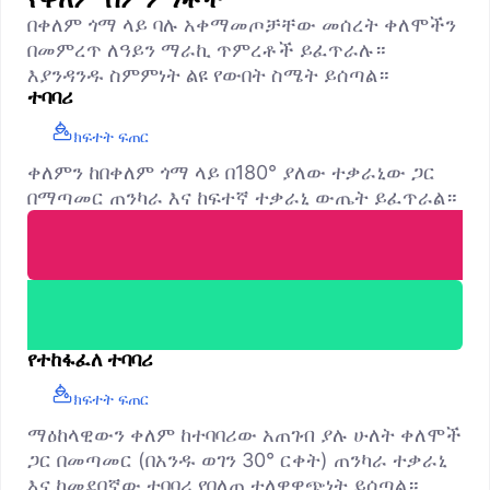
በቀለም ጎማ ላይ ባሉ አቀማመጦቻቸው መሰረት ቀለሞችን
በመምረጥ ለዓይን ማራኪ ጥምረቶች ይፈጥራሉ።
እያንዳንዱ ስምምነት ልዩ የውበት ስሜት ይሰጣል።
ተባባሪ
ክፍተት ፍጠር
ቀለምን ከበቀለም ጎማ ላይ በ180° ያለው ተቃራኒው ጋር
በማጣመር ጠንካራ እና ከፍተኛ ተቃራኒ ውጤት ይፈጥራል።
የተከፋፈለ ተባባሪ
ክፍተት ፍጠር
ማዕከላዊውን ቀለም ከተባባሪው አጠገብ ያሉ ሁለት ቀለሞች
ጋር በመጣመር (በአንዱ ወገን 30° ርቀት) ጠንካራ ተቃራኒ
እና ከመደበኛው ተባባሪ የበለጠ ተለዋዋጭነት ይሰጣል።