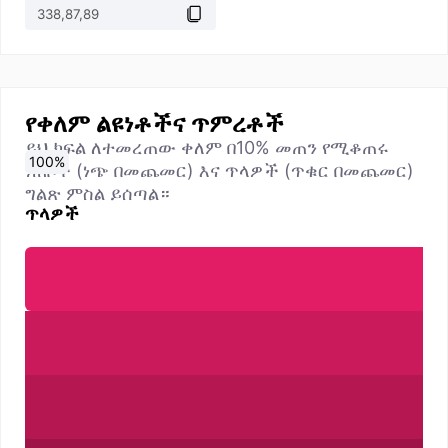
የቀለም ልዩነቶችና ጥምረቶች
ይህ ክፍል ለተመረጠው ቀለም በ10% መጠን የሚቆጠሩ
0
10
20
30
40
50
60
70
80
90
100
%
%
%
%
%
%
%
%
%
%
%
ነጠቦች (ነጭ በመጨመር) እና ጥላዎች (ጥቁር በመጨመር)
ግልጽ ምስል ይሰጣል።
ጥላዎች