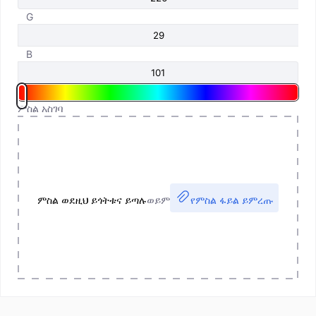
G
B
ምስል አስገባ
ምስል ወደዚህ ይጎትቱና ይጣሉ
ወይም
የምስል ፋይል ይምረጡ