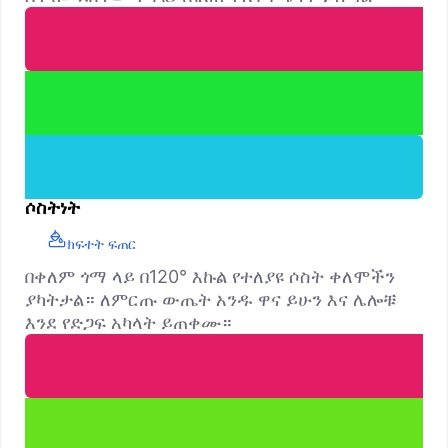
ሶስትነት
ክፍተት ፍጠር
በቀለም ጎማ ላይ በ120° እኩል የተለያዩ ሶስት ቀለሞችን
ያካትታል። ለምርጡ ውጤት አንዱ ዋና ይሁን እና ሌሎቹ
እንደ የድጋፍ አካላት ይጠቀሙ።