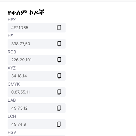
የቀለም ኮዶች
HEX
HSL
RGB
XYZ
CMYK
LAB
LCH
HSV