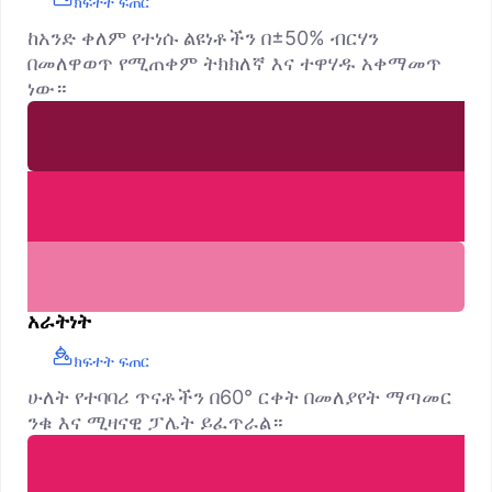
ክፍተት ፍጠር
ከአንድ ቀለም የተነሱ ልዩነቶችን በ±50% ብርሃን
በመለዋወጥ የሚጠቀም ትክክለኛ እና ተዋሃዱ አቀማመጥ
ነው።
አራትነት
ክፍተት ፍጠር
ሁለት የተባባሪ ጥናቶችን በ60° ርቀት በመለያየት ማጣመር
ንቁ እና ሚዛናዊ ፓሌት ይፈጥራል።