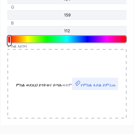
G
B
ምስል አስገባ
ምስል ወደዚህ ይጎትቱና ይጣሉ
ወይም
የምስል ፋይል ይምረጡ