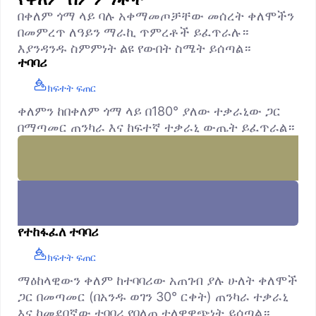
በቀለም ጎማ ላይ ባሉ አቀማመጦቻቸው መሰረት ቀለሞችን
በመምረጥ ለዓይን ማራኪ ጥምረቶች ይፈጥራሉ።
እያንዳንዱ ስምምነት ልዩ የውበት ስሜት ይሰጣል።
ተባባሪ
ክፍተት ፍጠር
ቀለምን ከበቀለም ጎማ ላይ በ180° ያለው ተቃራኒው ጋር
በማጣመር ጠንካራ እና ከፍተኛ ተቃራኒ ውጤት ይፈጥራል።
የተከፋፈለ ተባባሪ
ክፍተት ፍጠር
ማዕከላዊውን ቀለም ከተባባሪው አጠገብ ያሉ ሁለት ቀለሞች
ጋር በመጣመር (በአንዱ ወገን 30° ርቀት) ጠንካራ ተቃራኒ
እና ከመደበኛው ተባባሪ የበለጠ ተለዋዋጭነት ይሰጣል።