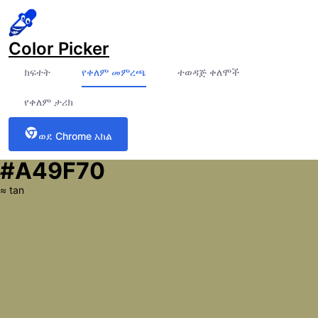
Color Picker
ክፍተት
የቀለም መምረጫ
ተወዳጅ ቀለሞች
የቀለም ታሪክ
ወደ Chrome አክል
#A49F70
≈
tan