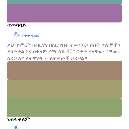
ተመሳሳይ
ክፍተት ፍጠር
ይህ ጥምረት በብርሃና በእርጥበት ተመሳሳይ ሶስት ቀለሞችን
ያካትታል እና በቀለም ጎማ ላይ 30° ርቀት ያላቸው ናቸው።
ለረጋ እና ለተዋሃዱ መለዋወጦች ይረዳል።
ነጠላ ቀለም