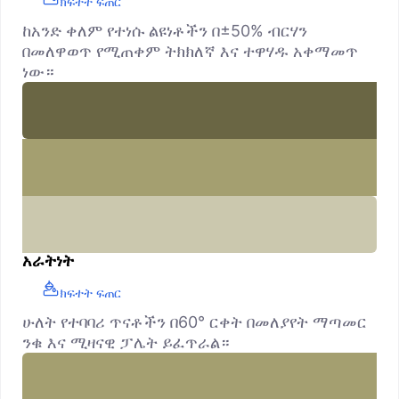
ክፍተት ፍጠር
ከአንድ ቀለም የተነሱ ልዩነቶችን በ±50% ብርሃን
በመለዋወጥ የሚጠቀም ትክክለኛ እና ተዋሃዱ አቀማመጥ
ነው።
አራትነት
ክፍተት ፍጠር
ሁለት የተባባሪ ጥናቶችን በ60° ርቀት በመለያየት ማጣመር
ንቁ እና ሚዛናዊ ፓሌት ይፈጥራል።