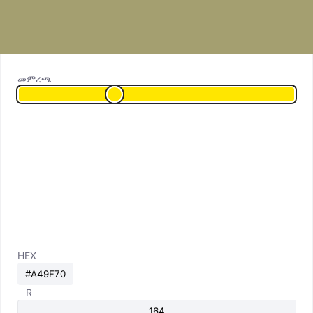
መምረጫ
HEX
R