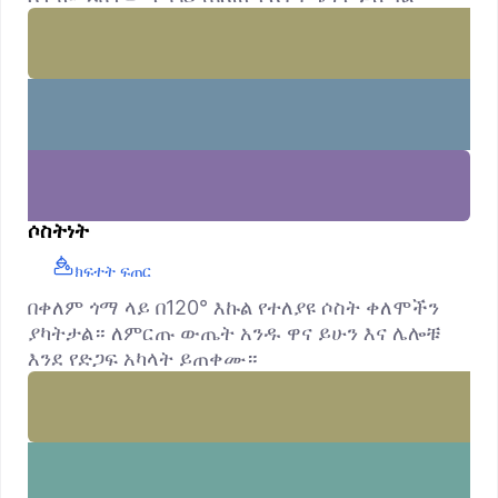
ሶስትነት
ክፍተት ፍጠር
በቀለም ጎማ ላይ በ120° እኩል የተለያዩ ሶስት ቀለሞችን
ያካትታል። ለምርጡ ውጤት አንዱ ዋና ይሁን እና ሌሎቹ
እንደ የድጋፍ አካላት ይጠቀሙ።