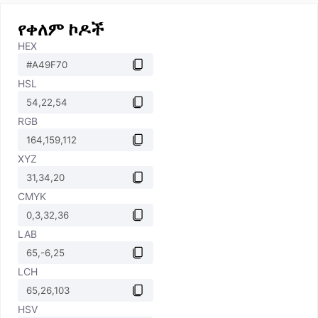
የቀለም ኮዶች
HEX
HSL
RGB
XYZ
CMYK
LAB
LCH
HSV