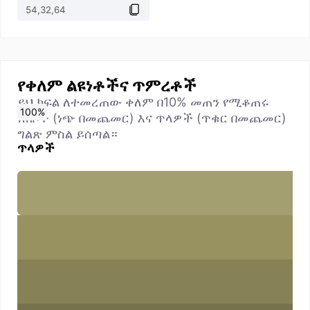
የቀለም ልዩነቶችና ጥምረቶች
ይህ ክፍል ለተመረጠው ቀለም በ10% መጠን የሚቆጠሩ
0
10
20
30
40
50
60
70
80
90
100
%
%
%
%
%
%
%
%
%
%
%
ነጠቦች (ነጭ በመጨመር) እና ጥላዎች (ጥቁር በመጨመር)
ግልጽ ምስል ይሰጣል።
ጥላዎች