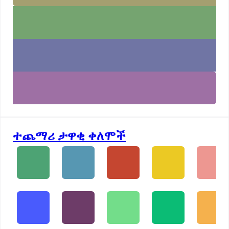
ተጨማሪ ታዋቂ ቀለሞች