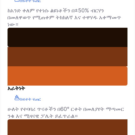
ክፍተት ፍጠር
ከአንድ ቀለም የተነሱ ልዩነቶችን በ±50% ብርሃን
በመለዋወጥ የሚጠቀም ትክክለኛ እና ተዋሃዱ አቀማመጥ
ነው።
አራትነት
ክፍተት ፍጠር
ሁለት የተባባሪ ጥናቶችን በ60° ርቀት በመለያየት ማጣመር
ንቁ እና ሚዛናዊ ፓሌት ይፈጥራል።