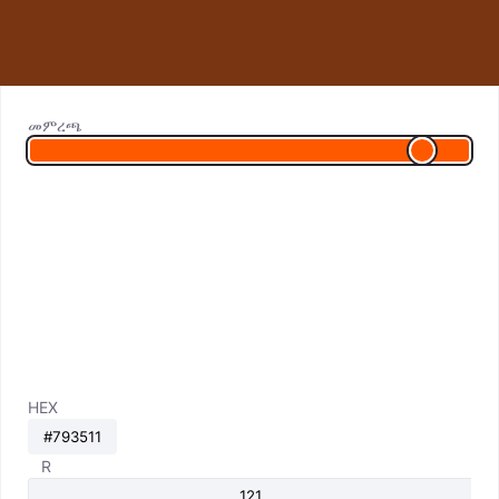
መምረጫ
HEX
R