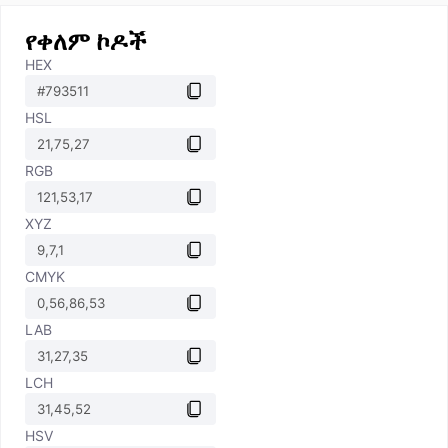
የቀለም ኮዶች
HEX
HSL
RGB
XYZ
CMYK
LAB
LCH
HSV