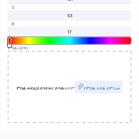
G
B
ምስል አስገባ
ምስል ወደዚህ ይጎትቱና ይጣሉ
ወይም
የምስል ፋይል ይምረጡ