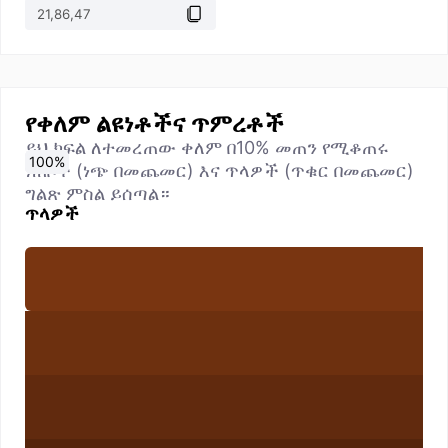
የቀለም ልዩነቶችና ጥምረቶች
ይህ ክፍል ለተመረጠው ቀለም በ10% መጠን የሚቆጠሩ
0
10
20
30
40
50
60
70
80
90
100
%
%
%
%
%
%
%
%
%
%
%
ነጠቦች (ነጭ በመጨመር) እና ጥላዎች (ጥቁር በመጨመር)
ግልጽ ምስል ይሰጣል።
ጥላዎች