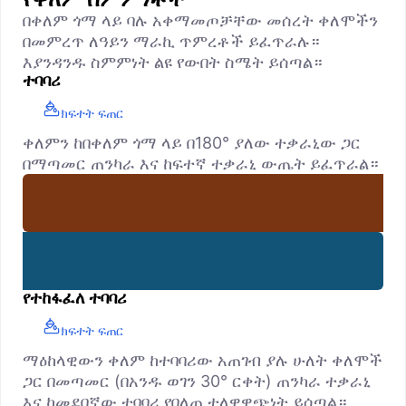
በቀለም ጎማ ላይ ባሉ አቀማመጦቻቸው መሰረት ቀለሞችን
በመምረጥ ለዓይን ማራኪ ጥምረቶች ይፈጥራሉ።
እያንዳንዱ ስምምነት ልዩ የውበት ስሜት ይሰጣል።
ተባባሪ
ክፍተት ፍጠር
ቀለምን ከበቀለም ጎማ ላይ በ180° ያለው ተቃራኒው ጋር
በማጣመር ጠንካራ እና ከፍተኛ ተቃራኒ ውጤት ይፈጥራል።
የተከፋፈለ ተባባሪ
ክፍተት ፍጠር
ማዕከላዊውን ቀለም ከተባባሪው አጠገብ ያሉ ሁለት ቀለሞች
ጋር በመጣመር (በአንዱ ወገን 30° ርቀት) ጠንካራ ተቃራኒ
እና ከመደበኛው ተባባሪ የበለጠ ተለዋዋጭነት ይሰጣል።