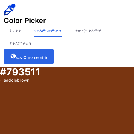
Color Picker
ክፍተት
የቀለም መምረጫ
ተወዳጅ ቀለሞች
የቀለም ታሪክ
ወደ Chrome አክል
#793511
≈
saddlebrown