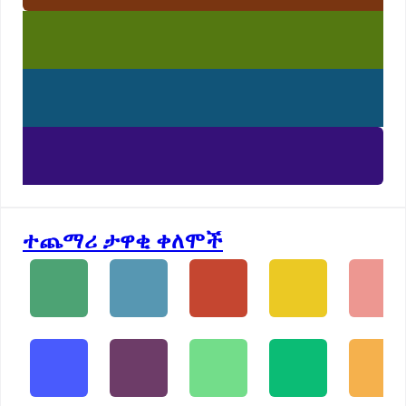
ተጨማሪ ታዋቂ ቀለሞች