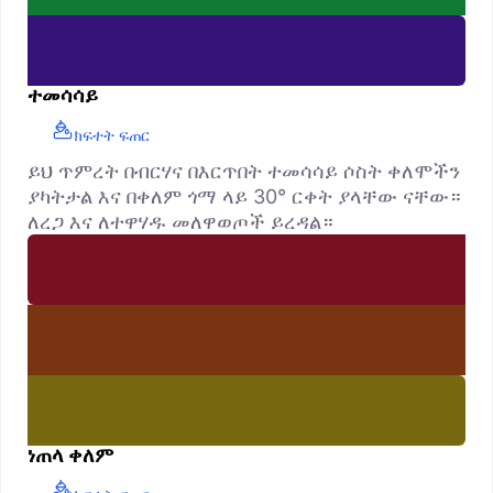
ተመሳሳይ
ክፍተት ፍጠር
ይህ ጥምረት በብርሃና በእርጥበት ተመሳሳይ ሶስት ቀለሞችን
ያካትታል እና በቀለም ጎማ ላይ 30° ርቀት ያላቸው ናቸው።
ለረጋ እና ለተዋሃዱ መለዋወጦች ይረዳል።
ነጠላ ቀለም