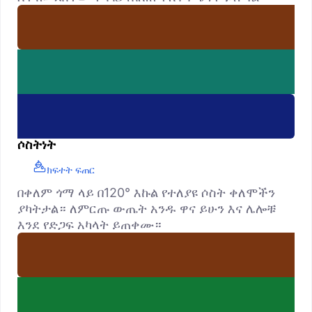
ሶስትነት
ክፍተት ፍጠር
በቀለም ጎማ ላይ በ120° እኩል የተለያዩ ሶስት ቀለሞችን
ያካትታል። ለምርጡ ውጤት አንዱ ዋና ይሁን እና ሌሎቹ
እንደ የድጋፍ አካላት ይጠቀሙ።