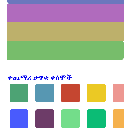
ተጨማሪ ታዋቂ ቀለሞች