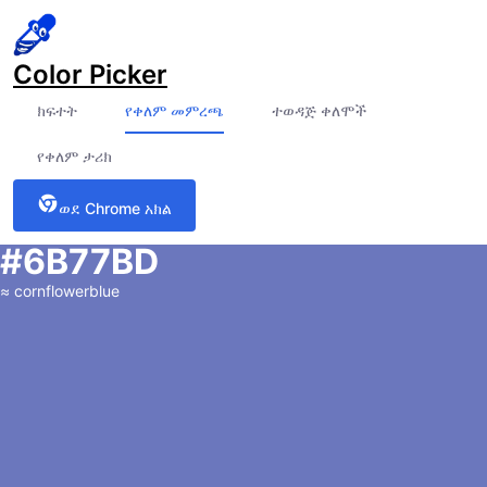
Color Picker
ክፍተት
የቀለም መምረጫ
ተወዳጅ ቀለሞች
የቀለም ታሪክ
ወደ Chrome አክል
#6B77BD
≈
cornflowerblue