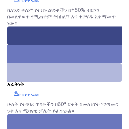
ክፍተት ፍጠር
ከአንድ ቀለም የተነሱ ልዩነቶችን በ±50% ብርሃን
በመለዋወጥ የሚጠቀም ትክክለኛ እና ተዋሃዱ አቀማመጥ
ነው።
አራትነት
ክፍተት ፍጠር
ሁለት የተባባሪ ጥናቶችን በ60° ርቀት በመለያየት ማጣመር
ንቁ እና ሚዛናዊ ፓሌት ይፈጥራል።