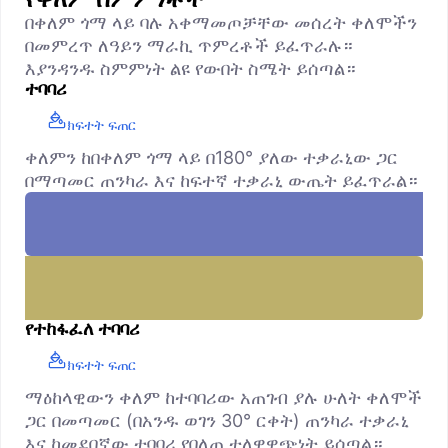
በቀለም ጎማ ላይ ባሉ አቀማመጦቻቸው መሰረት ቀለሞችን
በመምረጥ ለዓይን ማራኪ ጥምረቶች ይፈጥራሉ።
እያንዳንዱ ስምምነት ልዩ የውበት ስሜት ይሰጣል።
ተባባሪ
ክፍተት ፍጠር
ቀለምን ከበቀለም ጎማ ላይ በ180° ያለው ተቃራኒው ጋር
በማጣመር ጠንካራ እና ከፍተኛ ተቃራኒ ውጤት ይፈጥራል።
የተከፋፈለ ተባባሪ
ክፍተት ፍጠር
ማዕከላዊውን ቀለም ከተባባሪው አጠገብ ያሉ ሁለት ቀለሞች
ጋር በመጣመር (በአንዱ ወገን 30° ርቀት) ጠንካራ ተቃራኒ
እና ከመደበኛው ተባባሪ የበለጠ ተለዋዋጭነት ይሰጣል።