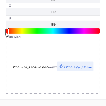
G
B
ምስል አስገባ
ምስል ወደዚህ ይጎትቱና ይጣሉ
ወይም
የምስል ፋይል ይምረጡ