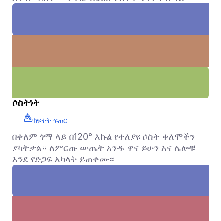
ሶስትነት
ክፍተት ፍጠር
በቀለም ጎማ ላይ በ120° እኩል የተለያዩ ሶስት ቀለሞችን
ያካትታል። ለምርጡ ውጤት አንዱ ዋና ይሁን እና ሌሎቹ
እንደ የድጋፍ አካላት ይጠቀሙ።