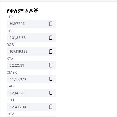
የቀለም ኮዶች
HEX
HSL
RGB
XYZ
CMYK
LAB
LCH
HSV