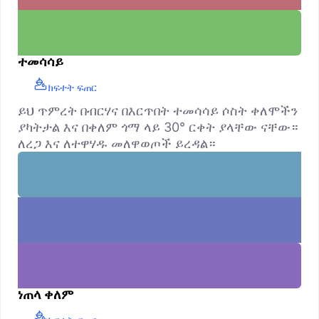
ተመሳሳይ
ክፍተት ፍጠር
ይህ ጥምረት በብርሃና በእርጥበት ተመሳሳይ ሶስት ቀለሞችን
ያካትታል እና በቀለም ጎማ ላይ 30° ርቀት ያላቸው ናቸው።
ለረጋ እና ለተዋሃዱ መለዋወጦች ይረዳል።
ነጠላ ቀለም