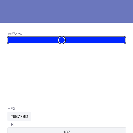
መምረጫ
HEX
R