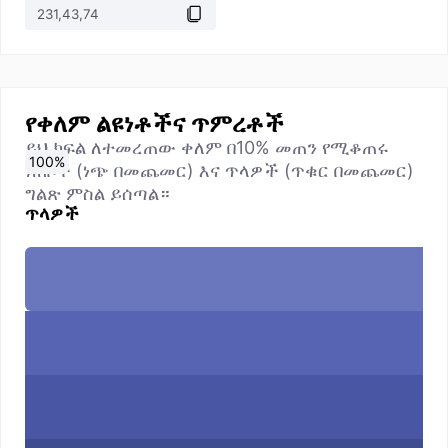
የቀለም ልዩነቶችና ጥምረቶች
ይህ ክፍል ለተመረጠው ቀለም በ10% መጠን የሚቆጠሩ
0
10
20
30
40
50
60
70
80
90
100
%
%
%
%
%
%
%
%
%
%
%
ነጠቦች (ነጭ በመጨመር) እና ጥላዎች (ጥቁር በመጨመር)
ግልጽ ምስል ይሰጣል።
ጥላዎች