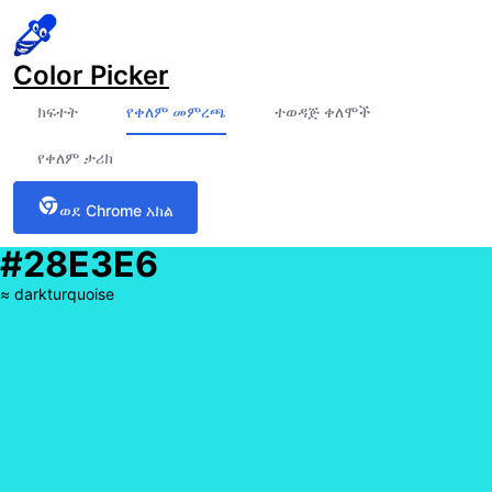
Color Picker
ክፍተት
የቀለም መምረጫ
ተወዳጅ ቀለሞች
የቀለም ታሪክ
ወደ Chrome አክል
#28E3E6
≈
darkturquoise