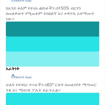
ክፍተት ፍጠር
ከአንድ ቀለም የተነሱ ልዩነቶችን በ±50% ብርሃን
በመለዋወጥ የሚጠቀም ትክክለኛ እና ተዋሃዱ አቀማመጥ
ነው።
አራትነት
ክፍተት ፍጠር
ሁለት የተባባሪ ጥናቶችን በ60° ርቀት በመለያየት ማጣመር
ንቁ እና ሚዛናዊ ፓሌት ይፈጥራል።