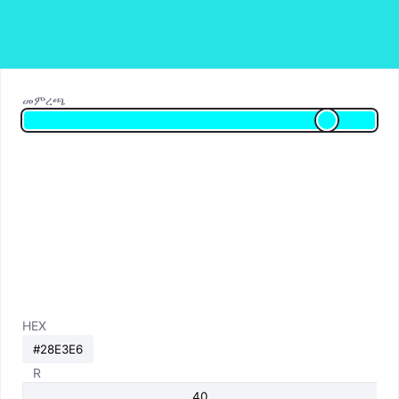
መምረጫ
HEX
R