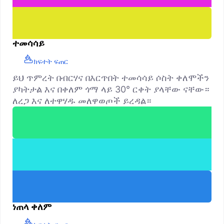
ተመሳሳይ
ክፍተት ፍጠር
ይህ ጥምረት በብርሃና በእርጥበት ተመሳሳይ ሶስት ቀለሞችን
ያካትታል እና በቀለም ጎማ ላይ 30° ርቀት ያላቸው ናቸው።
ለረጋ እና ለተዋሃዱ መለዋወጦች ይረዳል።
ነጠላ ቀለም