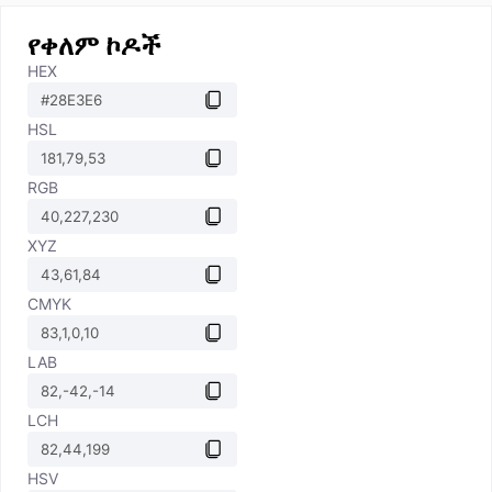
የቀለም ኮዶች
HEX
HSL
RGB
XYZ
CMYK
LAB
LCH
HSV