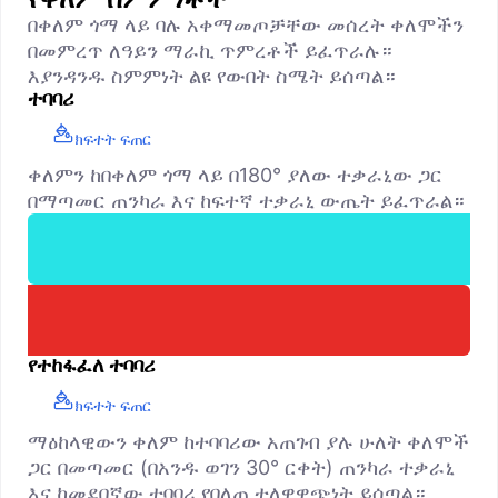
በቀለም ጎማ ላይ ባሉ አቀማመጦቻቸው መሰረት ቀለሞችን
በመምረጥ ለዓይን ማራኪ ጥምረቶች ይፈጥራሉ።
እያንዳንዱ ስምምነት ልዩ የውበት ስሜት ይሰጣል።
ተባባሪ
ክፍተት ፍጠር
ቀለምን ከበቀለም ጎማ ላይ በ180° ያለው ተቃራኒው ጋር
በማጣመር ጠንካራ እና ከፍተኛ ተቃራኒ ውጤት ይፈጥራል።
የተከፋፈለ ተባባሪ
ክፍተት ፍጠር
ማዕከላዊውን ቀለም ከተባባሪው አጠገብ ያሉ ሁለት ቀለሞች
ጋር በመጣመር (በአንዱ ወገን 30° ርቀት) ጠንካራ ተቃራኒ
እና ከመደበኛው ተባባሪ የበለጠ ተለዋዋጭነት ይሰጣል።