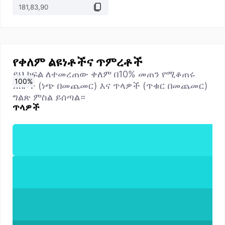
የቀለም ልዩነቶችና ጥምረቶች
ይህ ክፍል ለተመረጠው ቀለም በ10% መጠን የሚቆጠሩ
0
10
20
30
40
50
60
70
80
90
100
%
%
%
%
%
%
%
%
%
%
%
ነጠቦች (ነጭ በመጨመር) እና ጥላዎች (ጥቁር በመጨመር)
ግልጽ ምስል ይሰጣል።
ጥላዎች