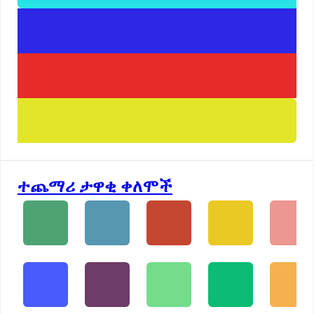
ተጨማሪ ታዋቂ ቀለሞች