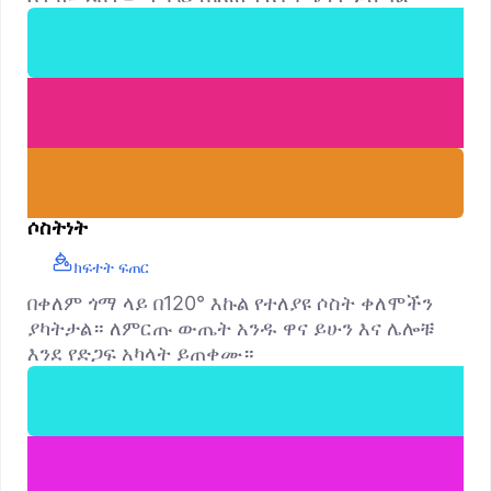
ሶስትነት
ክፍተት ፍጠር
በቀለም ጎማ ላይ በ120° እኩል የተለያዩ ሶስት ቀለሞችን
ያካትታል። ለምርጡ ውጤት አንዱ ዋና ይሁን እና ሌሎቹ
እንደ የድጋፍ አካላት ይጠቀሙ።