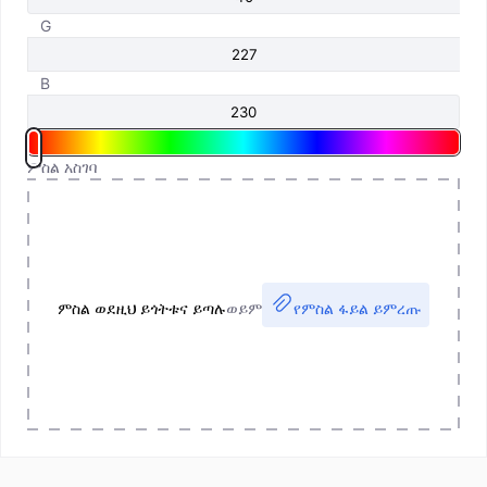
G
B
ምስል አስገባ
ምስል ወደዚህ ይጎትቱና ይጣሉ
ወይም
የምስል ፋይል ይምረጡ