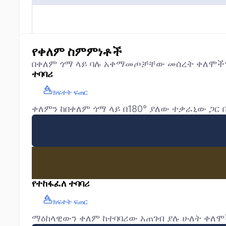
የቀለም ስምምነቶች
በቀለም ጎማ ላይ ባሉ አቀማመጦቻቸው መሰረት ቀለሞችን
ተባባሪ
ክፍተት ፍጠር
ቀለምን ከበቀለም ጎማ ላይ በ180° ያለው ተቃራኒው ጋ
የተከፋፈለ ተባባሪ
ክፍተት ፍጠር
ማዕከላዊውን ቀለም ከተባባሪው አጠገብ ያሉ ሁለት ቀለሞች