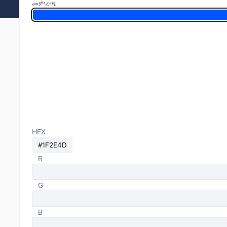
መምረጫ
HEX
R
G
B